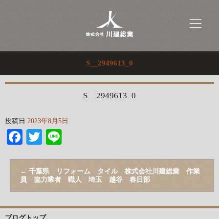
S__2949613_0
S__2949613_0
投稿日
2023年8月5日
Facebook
Twitter
Line
←
千葉県 リフォーム タイル 株式会社川建総業 作業
員 協力業者 職人 埼玉 越谷 春日部
ブログトップ