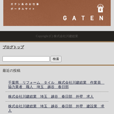
Copyright (C) 株式会社川建総業
ブログトップ
最近の投稿
千葉県 リフォーム タイル 株式会社川建総業 作業員
協力業者 職人 埼玉 越谷 春日部
株式会社川建総業 埼玉 越谷 春日部 外壁 求人
株式会社川建総業 埼玉 越谷 春日部 外壁 建設業 求
人