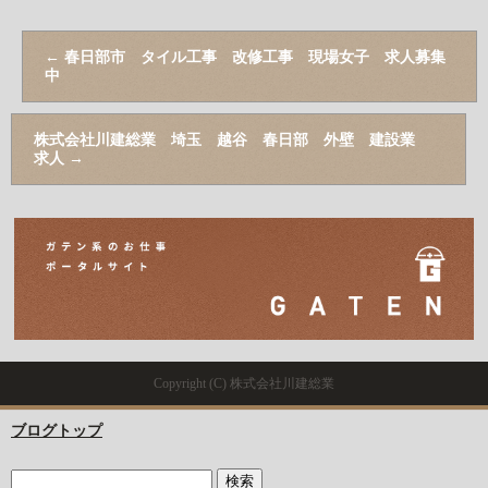
←
春日部市 タイル工事 改修工事 現場女子 求人募集
中
株式会社川建総業 埼玉 越谷 春日部 外壁 建設業
求人
→
Copyright (C) 株式会社川建総業
ブログトップ