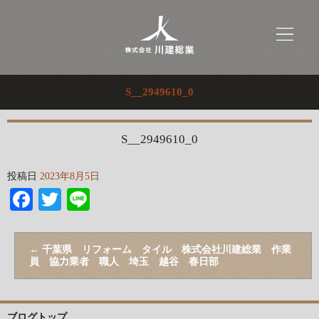
S__2949610_0
S__2949610_0
投稿日
2023年8月5日
Facebook
Twitter
Line
←
千葉県 リフォーム タイル 株式会社川建総業 作業
員 協力業者 職人 埼玉 越谷 春日部
ブログトップ