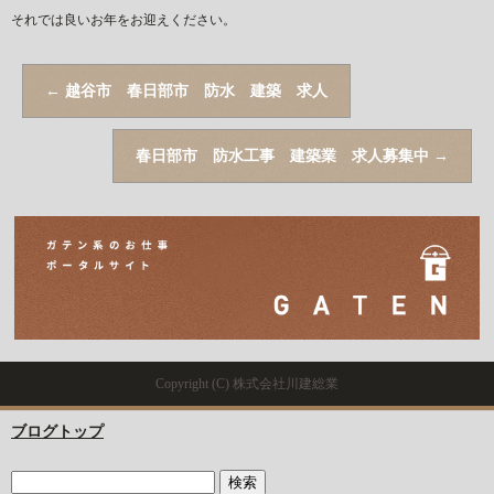
それでは良いお年をお迎えください。
←
越谷市 春日部市 防水 建築 求人
春日部市 防水工事 建築業 求人募集中
→
Copyright (C) 株式会社川建総業
ブログトップ